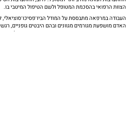
הצוות הרפואי בהסכמת המטופל ולשם הטיפול המיטבי בו.
העבודה במרפאה מתבססת על המודל הביו־פסיכו־סוציאלי, לפ
האדם מושפעת מגורמים מגוונים ובהם היבטים גופניים, רגשיים,
אישיים, חברתיים, סביבתיים ורוחניים. המענה הטיפולי מכוו
אלו בחייו של המטופל לשם הקלה על קשייו וקידום רווחתו. כ
קבלה ממיין שבמסגרתו יובנו צרכיו ויותאם לו הטיפול ההולם.
במרפאה עובד צוות מטפלים/ות, המיומן בעבודה עם מבוגרים, י
המתמודדים עם משברי חיים, מחלות ואתגרים גופניים ורפואיי
רגשיים שכיחים אשר עשויים ללוות מצבים גופניים שונים, כגו
(stress). הטיפול כולל מגוון התערבויות טיפוליות, הממוקד
בהתמודדות עם כאב וחולי ובניית חוסן נפשי וגופני, תוך הת
המטופל ולפי אמות מידה מקצועיות ואתיות קפדניות.
צוות המרפאה