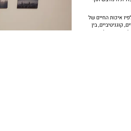
יו איכות החיים של
 קוגניטיביים, בין
ן להתייחסות למרכיבים
ל פונה יעבור תהליך
לדים ונוער,
ם, כמו גם מצבים
ן: דיכאון, חרדה ודחק
ות בין השאר
אמת הטיפול לצרכי